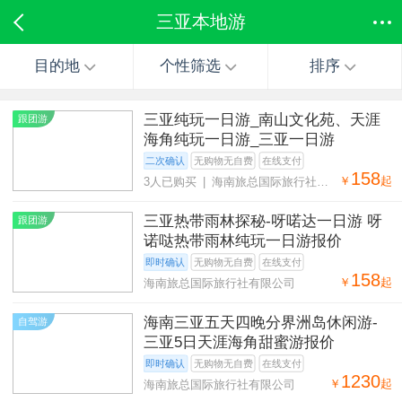
三亚本地游
目的地
个性筛选
排序
三亚纯玩一日游_南山文化苑、天涯
跟团游
海角纯玩一日游_三亚一日游
二次确认
无购物无自费
在线支付
158
￥
起
3人已购买 | 海南旅总国际旅行社有
限公司
三亚热带雨林探秘-呀喏达一日游 呀
跟团游
诺哒热带雨林纯玩一日游报价
即时确认
无购物无自费
在线支付
158
￥
起
海南旅总国际旅行社有限公司
海南三亚五天四晚分界洲岛休闲游-
自驾游
三亚5日天涯海角甜蜜游报价
即时确认
无购物无自费
在线支付
1230
￥
起
海南旅总国际旅行社有限公司