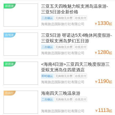
三亚五天四晚魅力蜈支洲岛温泉游-
跟团游
三亚5日游全新价格
二次确认
无购物无自费
在线支付
1330
￥
起
海南旅总国际旅行社有限公司
三亚5日游 呀诺达5天4晚休闲度假游-
自驾游
三亚蜈支洲岛梦幻五日游
二次确认
无购物无自费
在线支付
1280
￥
起
海南旅总国际旅行社有限公司
<海南4日游>三亚四天三晚度假游三
跟团游
亚蜈支洲岛住四星酒店
即时确认
无购物无自费
在线支付
1190
￥
起
海南旅总国际旅行社有限公司
海南四天三晚温泉游
自由行
二次确认
无购物无自费
在线支付
1113
￥
起
海南旅总国际旅行社有限公司