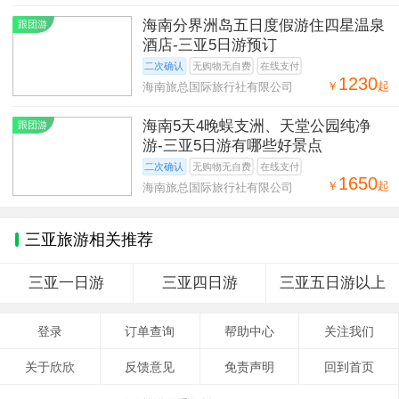
海南分界洲岛五日度假游住四星温泉
跟团游
酒店-三亚5日游预订
二次确认
无购物无自费
在线支付
1230
￥
起
海南旅总国际旅行社有限公司
海南5天4晚蜈支洲、天堂公园纯净
跟团游
游-三亚5日游有哪些好景点
二次确认
无购物无自费
在线支付
1650
￥
起
海南旅总国际旅行社有限公司
三亚旅游相关推荐
三亚一日游
三亚四日游
三亚五日游以上
登录
订单查询
帮助中心
关注我们
关于欣欣
反馈意见
免责声明
回到首页