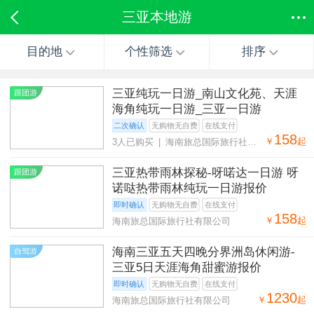
三亚本地游
目的地
个性筛选
排序
三亚纯玩一日游_南山文化苑、天涯
跟团游
海角纯玩一日游_三亚一日游
二次确认
无购物无自费
在线支付
158
￥
起
3人已购买 | 海南旅总国际旅行社有
限公司
三亚热带雨林探秘-呀喏达一日游 呀
跟团游
诺哒热带雨林纯玩一日游报价
即时确认
无购物无自费
在线支付
158
￥
起
海南旅总国际旅行社有限公司
海南三亚五天四晚分界洲岛休闲游-
自驾游
三亚5日天涯海角甜蜜游报价
即时确认
无购物无自费
在线支付
1230
￥
起
海南旅总国际旅行社有限公司