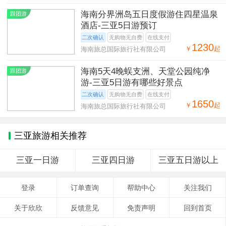
海南分界洲岛五日度假游住四星温泉
跟团游
酒店-三亚5日游预订
二次确认
无购物无自费
在线支付
1230
￥
起
海南旅总国际旅行社有限公司
海南5天4晚蜈支洲、天堂公园纯净
跟团游
游-三亚5日游有哪些好景点
二次确认
无购物无自费
在线支付
1650
￥
起
海南旅总国际旅行社有限公司
三亚旅游相关推荐
三亚一日游
三亚四日游
三亚五日游以上
登录
订单查询
帮助中心
关注我们
关于欣欣
反馈意见
免责声明
回到首页