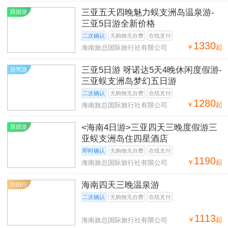
三亚五天四晚魅力蜈支洲岛温泉游-
跟团游
三亚5日游全新价格
二次确认
无购物无自费
在线支付
1330
￥
起
海南旅总国际旅行社有限公司
三亚5日游 呀诺达5天4晚休闲度假游-
自驾游
三亚蜈支洲岛梦幻五日游
二次确认
无购物无自费
在线支付
1280
￥
起
海南旅总国际旅行社有限公司
<海南4日游>三亚四天三晚度假游三
跟团游
亚蜈支洲岛住四星酒店
即时确认
无购物无自费
在线支付
1190
￥
起
海南旅总国际旅行社有限公司
海南四天三晚温泉游
自由行
二次确认
无购物无自费
在线支付
1113
￥
起
海南旅总国际旅行社有限公司