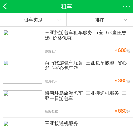
租车
租车类别
排序
欣欣首页
全部分类
搜索
登录欣欣
三亚旅游包车租车服务 5座-63座任您
选 价格优惠
680
￥
起
旅游包车
海南旅游包车服务 三亚包车旅游 省心
舒心省心包车游
380
￥
起
旅游包车
海南环岛旅游包车 三亚接送机服务 三
亚一日游包车
680
￥
起
旅游包车
三亚接送机服务