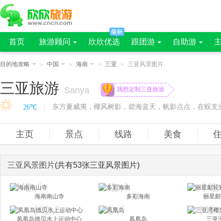
首页
旅游顾问
欣欣优选
跟团游
自助游
目的地攻略
中国
海南
三亚
三亚风景图片
>
>
>
>
三亚旅游
Sanya
我想定制三亚旅游
26℃
|
主页
景点
线路
美食
三亚风景图片
(共有53张三亚风景图片)
海南南山寺
多彩海南
丽星邮
凤凰岛德贝水上运动中心
凤凰岛
三亚