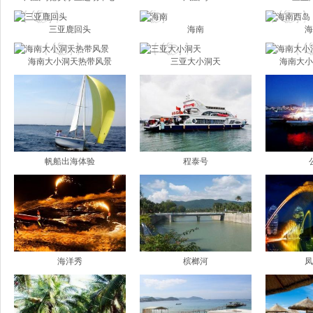
三亚鹿回头
海南
海
海南大小洞天热带风景
三亚大小洞天
海南大小
帆船出海体验
程泰号
海洋秀
槟榔河
凤