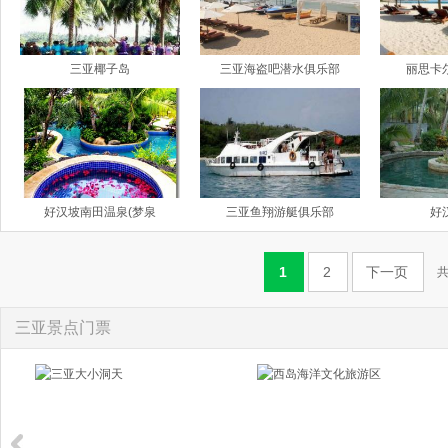
三亚椰子岛
三亚海盗吧潜水俱乐部
丽思卡
好汉坡南田温泉(梦泉
三亚鱼翔游艇俱乐部
好
1
2
下一页
共
三亚景点门票