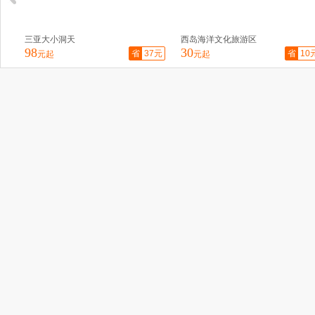
西岛海洋文化旅游区
亚龙湾热带天堂森
30
145
省
37元
省
10元
元起
元起