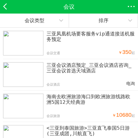
会议
会议类型
排序
欣欣首页
全部分类
搜索
登录欣欣
三亚凤凰机场要客服务vip通道接送机服
务预定
350
￥
起
会议交通
三亚会议酒店预定_三亚会议酒店咨询_
三亚会议首选天域酒店
电询
会议酒店
海南去欧洲旅游海口到欧洲旅游线路欧
洲5国12天经典游
10680
￥
起
会议旅游
<三亚到泰国旅游>三亚直飞泰国5日游
(三亚成团,川航直飞)