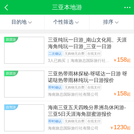
三亚本地游
目的地
个性筛选
排序
三亚纯玩一日游_南山文化苑、天涯
跟团游
海角纯玩一日游_三亚一日游
二次确认
无购物无自费
在线支付
158
￥
起
3人已购买 | 海南旅总国际旅行社有
限公司
三亚热带雨林探秘-呀喏达一日游 呀
跟团游
诺哒热带雨林纯玩一日游报价
即时确认
无购物无自费
在线支付
158
￥
起
海南旅总国际旅行社有限公司
海南三亚五天四晚分界洲岛休闲游-
自驾游
三亚5日天涯海角甜蜜游报价
即时确认
无购物无自费
在线支付
1230
￥
起
海南旅总国际旅行社有限公司