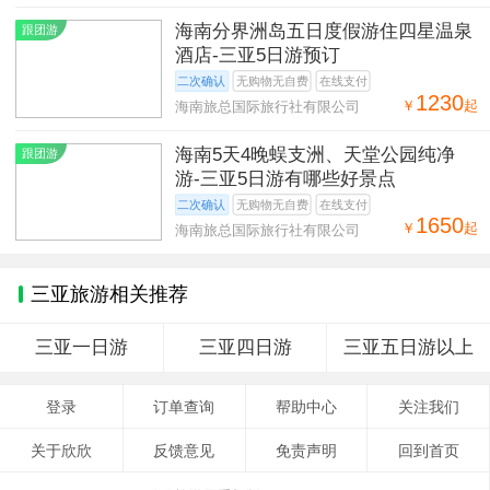
海南分界洲岛五日度假游住四星温泉
跟团游
酒店-三亚5日游预订
二次确认
无购物无自费
在线支付
1230
￥
起
海南旅总国际旅行社有限公司
海南5天4晚蜈支洲、天堂公园纯净
跟团游
游-三亚5日游有哪些好景点
二次确认
无购物无自费
在线支付
1650
￥
起
海南旅总国际旅行社有限公司
三亚旅游相关推荐
三亚一日游
三亚四日游
三亚五日游以上
登录
订单查询
帮助中心
关注我们
关于欣欣
反馈意见
免责声明
回到首页