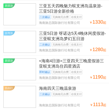
三亚五天四晚魅力蜈支洲岛温泉游-
跟团游
三亚5日游全新价格
二次确认
无购物无自费
在线支付
1330
￥
起
海南旅总国际旅行社有限公司
三亚5日游 呀诺达5天4晚休闲度假游-
自驾游
三亚蜈支洲岛梦幻五日游
二次确认
无购物无自费
在线支付
1280
￥
起
海南旅总国际旅行社有限公司
<海南4日游>三亚四天三晚度假游三
跟团游
亚蜈支洲岛住四星酒店
即时确认
无购物无自费
在线支付
1190
￥
起
海南旅总国际旅行社有限公司
海南四天三晚温泉游
自由行
二次确认
无购物无自费
在线支付
1113
￥
起
海南旅总国际旅行社有限公司