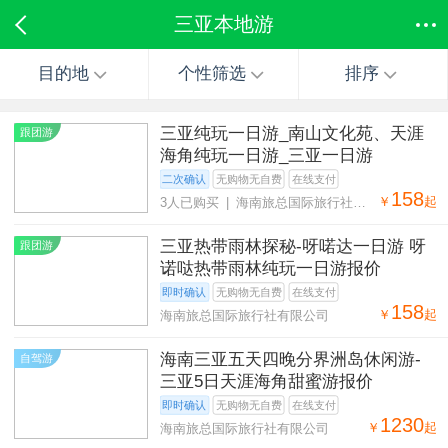
三亚本地游
目的地
个性筛选
排序
三亚纯玩一日游_南山文化苑、天涯
跟团游
海角纯玩一日游_三亚一日游
二次确认
无购物无自费
在线支付
158
￥
起
3人已购买 | 海南旅总国际旅行社有
限公司
三亚热带雨林探秘-呀喏达一日游 呀
跟团游
诺哒热带雨林纯玩一日游报价
即时确认
无购物无自费
在线支付
158
￥
起
海南旅总国际旅行社有限公司
海南三亚五天四晚分界洲岛休闲游-
自驾游
三亚5日天涯海角甜蜜游报价
即时确认
无购物无自费
在线支付
1230
￥
起
海南旅总国际旅行社有限公司