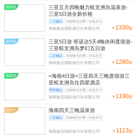
三亚五天四晚魅力蜈支洲岛温泉游-
跟团游
三亚5日游全新价格
二次确认
无购物无自费
在线支付
1330
￥
起
海南旅总国际旅行社有限公司
三亚5日游 呀诺达5天4晚休闲度假游-
自驾游
三亚蜈支洲岛梦幻五日游
二次确认
无购物无自费
在线支付
1280
￥
起
海南旅总国际旅行社有限公司
<海南4日游>三亚四天三晚度假游三
跟团游
亚蜈支洲岛住四星酒店
即时确认
无购物无自费
在线支付
1190
￥
起
海南旅总国际旅行社有限公司
海南四天三晚温泉游
自由行
二次确认
无购物无自费
在线支付
1113
￥
起
海南旅总国际旅行社有限公司