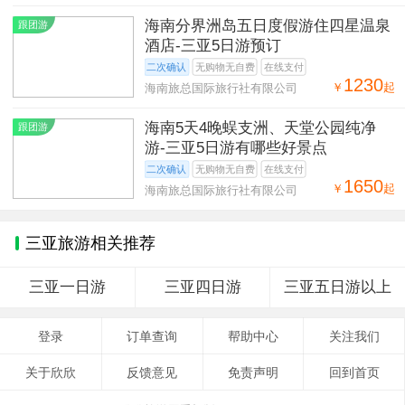
海南分界洲岛五日度假游住四星温泉
跟团游
酒店-三亚5日游预订
二次确认
无购物无自费
在线支付
1230
￥
起
海南旅总国际旅行社有限公司
海南5天4晚蜈支洲、天堂公园纯净
跟团游
游-三亚5日游有哪些好景点
二次确认
无购物无自费
在线支付
1650
￥
起
海南旅总国际旅行社有限公司
三亚旅游相关推荐
三亚一日游
三亚四日游
三亚五日游以上
登录
订单查询
帮助中心
关注我们
关于欣欣
反馈意见
免责声明
回到首页