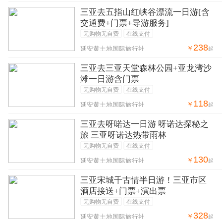
三亚去五指山红峡谷漂流一日游[含
交通费+门票+导游服务]
无购物无自费
在线支付
238
￥
延安黄土地国际旅行社
起
三亚去三亚天堂森林公园+亚龙湾沙
滩一日游含门票
无购物无自费
在线支付
118
￥
延安黄土地国际旅行社
起
三亚去呀喏达一日游 呀诺达探秘之
旅 三亚呀诺达热带雨林
无购物无自费
在线支付
130
￥
延安黄土地国际旅行社
起
三亚宋城千古情半日游！三亚市区
酒店接送+门票+演出票
无购物无自费
在线支付
328
￥
延安黄土地国际旅行社
起