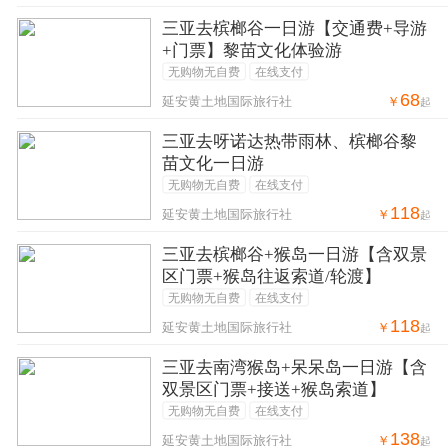
三亚去槟榔谷一日游【交通费+导游
+门票】黎苗文化体验游
无购物无自费
在线支付
68
￥
延安黄土地国际旅行社
起
三亚去呀诺达热带雨林、槟榔谷黎
苗文化一日游
无购物无自费
在线支付
118
￥
延安黄土地国际旅行社
起
三亚去槟榔谷+猴岛一日游【含双景
区门票+猴岛往返索道/轮渡】
无购物无自费
在线支付
118
￥
延安黄土地国际旅行社
起
三亚去南湾猴岛+呆呆岛一日游【含
双景区门票+接送+猴岛索道】
无购物无自费
在线支付
138
￥
延安黄土地国际旅行社
起