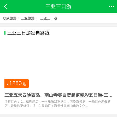
三亚三日游
欣欣旅游
三亚旅游
三亚三日游
三亚
三日游经典路线
1280
￥
起
三亚五天四晚西岛、南山寺零自费超值精彩五日游-三亚
旅游团报价
行程特色： 1、精选酒店：一次旅游双重感受，两晚海景房、一晚特色度假酒
店，让旅途更舒适。 2、白天灿烂：海天佛国南山佛教文化...