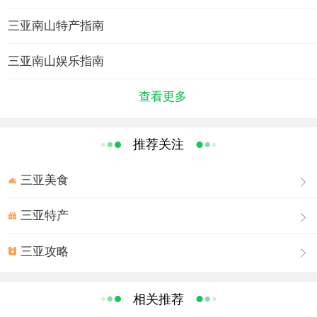
祥和之气氛的园区；南海风情文化园，是一座得用南山一
带蓝天碧海、阳光沙滩、山林海礁等景观的独特魅力，突
三亚南山特产指南
出展现中国南海之滨的自然风光和黎村苗寨的文化风情，
三亚南山娱乐指南
同时兼容一些西方现代化文明的园区，主要建筑有滑草
场、滑沙场、黎苗风情苑、神话漫游世界、黄道婆纪念
查看更多
馆、海洋公园、海底世界、花鸟天堂等。
佛教文化景观
海南镇岛之宝--金玉观世音
推荐关注
南山金玉观音由观音金身、佛光、千叶宝莲、紫檀木雕
三亚美食
须弥底座四部分组成，高度3.8米，耗用黄金100多公斤、
120多克拉南非钻石、数千粒红蓝宝石、祖母绿、珊瑚、松
三亚特产
石、珍珠及100多公斤翠玉等奇珍异宝，采用中国传统"宫
廷金细工"手工艺制造。观音金身由200多片平均厚度1.2毫
三亚攻略
米的金片经手工敲打成型，再焊接而成。由于运用了不同
的工艺处理方法，从而使金像产生了不同的色彩与质感。
相关推荐
不二法门