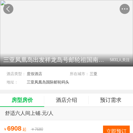
三亚凤凰岛出发祥龙岛号邮轮祖国南海西沙群岛度假游
5831
人关注
酒店类型：
度假酒店
所在城市：
三亚
地址：
三亚凤凰岛国际邮轮码头
房型房价
酒店介绍
预订需求
舒适六人间上铺.元/人
6908
￥
起
￥7680
立即预订